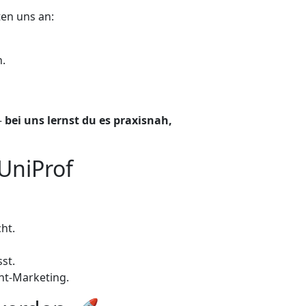
ten uns an:
n.
–
bei uns lernst du es praxisnah,
 UniProf
ht.
st.
nt-Marketing.