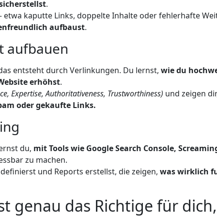
icherstellst
.
etwa kaputte Links, doppelte Inhalte oder fehlerhafte Weit
enfreundlich aufbaust
.
ät aufbauen
das entsteht durch Verlinkungen. Du lernst,
wie du hochwe
 Website erhöhst
.
ce, Expertise, Authoritativeness, Trustworthiness)
und zeigen dir
Spam oder gekaufte Links.
ing
lernst du,
mit Tools wie Google Search Console, Screaming
essbar zu machen.
definierst und Reports erstellst, die zeigen,
was wirklich f
st genau das Richtige für dic