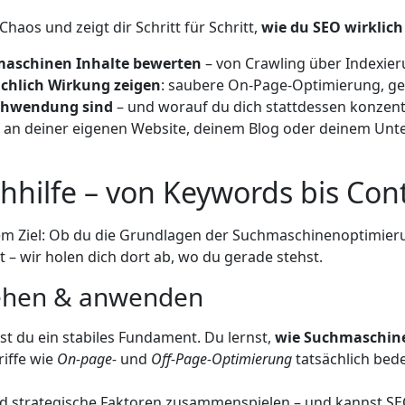
aos und zeigt dir Schritt für Schritt,
wie du SEO wirklich
maschinen Inhalte bewerten
– von Crawling über Indexier
hlich Wirkung zeigen
: saubere On-Page-Optimierung, gez
schwendung sind
– und worauf du dich stattdessen konzentr
du an deiner eigenen Website, deinem Blog oder deinem Unte
hhilfe – von Keywords bis Con
em Ziel: Ob du die Grundlagen der Suchmaschinenoptimierun
t – wir holen dich dort ab, wo du gerade stehst.
ehen & anwenden
t du ein stabiles Fundament. Du lernst,
wie Suchmaschine
riffe wie
On-page-
und
Off-Page-Optimierung
tatsächlich be
und strategische Faktoren zusammenspielen – und kannst SE