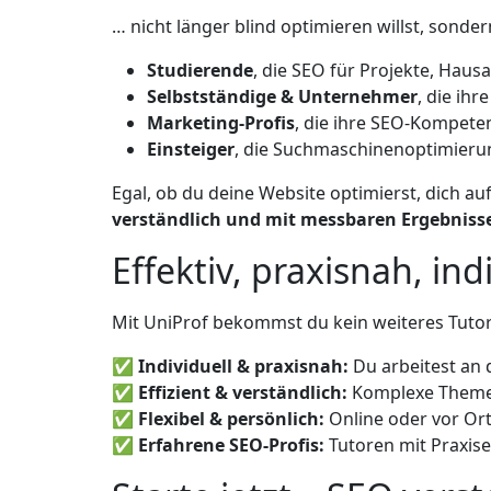
… nicht länger blind optimieren willst, sond
Studierende
, die SEO für Projekte, Haus
Selbstständige & Unternehmer
, die ih
Marketing-Profis
, die ihre SEO-Kompete
Einsteiger
, die Suchmaschinenoptimieru
Egal, ob du deine Website optimierst, dich auf
verständlich und mit messbaren Ergebniss
Effektiv, praxisnah, ind
Mit UniProf bekommst du kein weiteres Tutor
✅
Individuell & praxisnah:
Du arbeitest an 
✅
Effizient & verständlich:
Komplexe Themen
✅
Flexibel & persönlich:
Online oder vor Ort
✅
Erfahrene SEO-Profis:
Tutoren mit Praxis