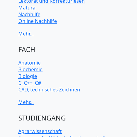
Lektorat und Korrekturlesen
Matura
Nachhilfe
Online Nachhilfe
Universitätsvorbereitung
FACH
Anatomie
Biochemie
Biologie
C, C++, C#
CAD, technisches Zeichnen
Chemie
Computerarchitektur
Cybersicherheit
Elektrotechnik
STUDIENGANG
HTML, CSS
Java
Agrarwissenschaft
JavaScript