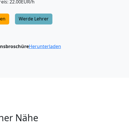
eis: 22.00EUR/h
gen
Werde Lehrer
onsbroschüre
Herunterladen
iner Nähe