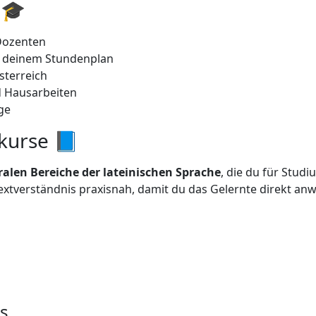
 🎓
 Dozenten
n deinem Stundenplan
sterreich
d Hausarbeiten
lge
vkurse 📘
tralen Bereiche der lateinischen Sprache
, die du für Stud
xtverständnis praxisnah, damit du das Gelernte direkt an
s