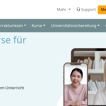
Mehr
Support
Me
orrekturlesen
Kurse
Universitätsvorbereitung
rse für
em Unterricht