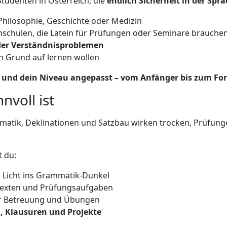
Studenten in Österreich, die
endlich Sicherheit in der Sp
Philosophie, Geschichte oder Medizin
hschulen, die Latein für Prüfungen oder Seminare brauche
er Verständnisproblemen
von Grund auf lernen wollen
 und dein Niveau angepasst – vom Anfänger bis zum For
nvoll ist
atik, Deklinationen und Satzbau wirken trocken, Prüfunge
 du:
n Licht ins Grammatik-Dunkel
ltexten und Prüfungsaufgaben
er Betreuung und Übungen
, Klausuren und Projekte