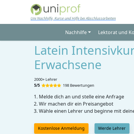
Skip to main content
Uni Nachhilfe, Kurse und Hilfe bei Abschlussarbeiten
Nachhilfe
Lektorat und K
Latein Intensivku
Erwachsene
2000+ Lehrer
5/5
198 Bewertungen
Melde dich an und stelle eine Anfrage
Wir machen dir ein Preisangebot
Wähle einen Lehrer und beginne mit dein
Kostenlose Anmeldung
Werde Lehrer