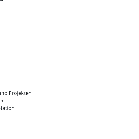
t
und Projekten
en
etation