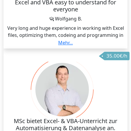
Excel and VBA easy to understand for
everyone
Wolfgang B.
Very long and huge experience in working with Excel
files, optimizing them, codeing and programming in
VBA to gain more specific functions and an user
Mehr...
optimized interface.
35.00€/h
My mayor topic is to find the simpliest solution for
any problem.
MSc bietet Excel- & VBA-Unterricht zur
Automatisierung & Datenanalyse an.