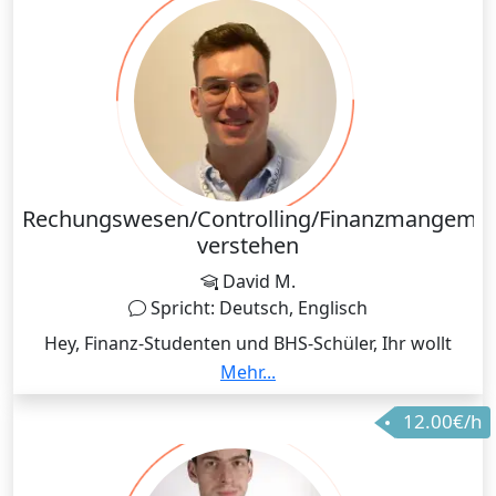
zu individuellen Uhrzeiten.
Rechungswesen/Controlling/Finanzmangeme
verstehen
David M.
Spricht: Deutsch, Englisch
Hey, Finanz-Studenten und BHS-Schüler, Ihr wollt
Rechnungswesen & Co. endlich meistern? Ich bin
Mehr...
David, euer Schlüssel zum Erfolg in Controlling,
12.00€/h
Finance und Rechnungswesen. Mit meinem
erstklassigen Abschluss und jahrelanger
Praxiserfahrung in der Wirtschaftsprüfung sowie im