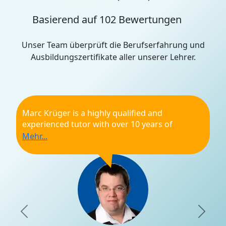
Basierend auf 102 Bewertungen
Unser Team überprüft die Berufserfahrung und
Ausbildungszertifikate aller unserer Lehrer.
Marc Krüger is a highly qualified and
experienced tutor with over 10 years of
expertise in private lessons. He is known for his
adaptability, attentiveness, and ability to listen
to his students, ensuring that each lesson is
tailored to their individual needs.
His teaching approach is dynamic and
engaging, incorporating a wide range of
learning tools to enhance the educational
Previous
Nex
experience. Whether helping students build