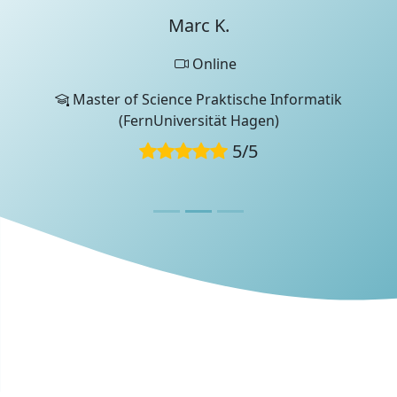
confidence or master complex concepts, Marc
Marc K.
is dedicated to their success.
Weiterempfehlung
Online
Pünktlichkeit
Master of Science Praktische Informatik
Qualifikationen
(FernUniversität Hagen)
Professionalität
Lernerfahrung
5
/
5
Diese Bewertung wurde von einem UniProf-
Teammitglied während eines
Bewerbungsgesprächs verfasst.