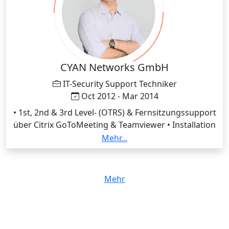
CYAN Networks GmbH
IT-Security Support Techniker
Oct 2012 - Mar 2014
• 1st, 2nd & 3rd Level- (OTRS) & Fernsitzungssupport
über Citrix GoToMeeting & Teamviewer • Installation
& Administration im Bereich: • Security Software &
Mehr...
Hardware (Proxy und IPS) • vSphere, ESXi • Windows
Server 2003, 2008, 2012 • Active Directory • Databases
• Trainingstätigkeiten
Mehr