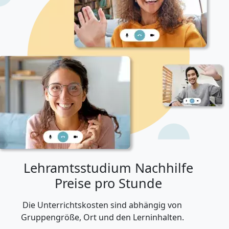
However, my goal is to make learning English
engaging and accessible for everybody, using not
only standard materials but also diverse learning
tools such as games or apps. Ready to learn in a new,
refreshing and exciting way? Book your first lesson
with me and let’s start the journey together.... :)
Lehramtsstudium Nachhilfe
Preise pro Stunde
Die Unterrichtskosten sind abhängig von
Gruppengröße, Ort und den Lerninhalten.