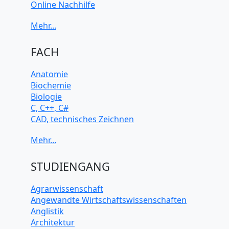
Online Nachhilfe
Universitätsvorbereitung
FACH
Anatomie
Biochemie
Biologie
C, C++, C#
CAD, technisches Zeichnen
Chemie
Computerarchitektur
Cybersicherheit
Elektrotechnik
STUDIENGANG
HTML, CSS
Java
Agrarwissenschaft
JavaScript
Angewandte Wirtschaftswissenschaften
Künstliche Intelligenz
Anglistik
Latein
Architektur