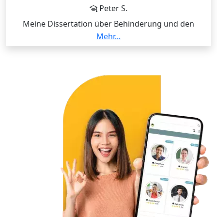
Peter S.
Meine Dissertation über Behinderung und den
Arbeitsmarkt verwendete Literatur aus den Bereichen
Mehr...
Philosophie (bes. Gerechtigkeitstheorie, Philosophie
der Arbeit und Wirtschaft sowie Philosophie der
Behinderung), Gesellschaftstheorie (bes. Niklas
Luhmann, Georg Simmel), den
Rehabiltationswissenschaften und den disability
studies. In meiner Studienzeit habe ich außerdem
Grundkenntnisse in weiteren philosophischen
Fächern und einigen theologischen Fächern
erworben, aus meiner Berufserfahrung als
sozialpädagogischer Trainer und Berater und Lehrer
(Philosophie + Ethik auf Deutsch und Deutsch auf
Französisch) habe ich Zugang zu einigen weiteren
Themen.