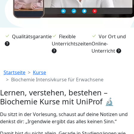
Qualitätsgarantie
Flexible
Vor Ort und
Unterrichtszeiten
Online-
Unterricht
Breadcrumb
Startseite
Kurse
Biochemie Intensivkurse für Erwachsene
Lernen, verstehen, bestehen –
Biochemie Kurse mit UniProf 🔬
Du sitzt in der Vorlesung, schaust auf deine Notizen und
denkst dir: „Irgendwie ergibt das alles keinen Sinn.“
Damit bist du nicht allein. Gerade in Studiengängen wie