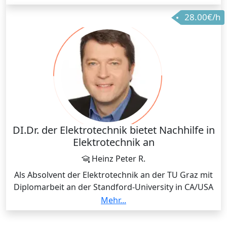
rund um "Quantensprünge"
28.00€/h
pH - Berechnungen
Stöchiometrie und Gasgleichungen;
Verbrennungsgleichungen
Erstellen von Redox-Gleichungen
Organische Chemie und Nomenklatur
Chemische Komplexe, Übergangsmetalle
Stereochemie und Isomere (Chiralität,
Enantiomerie...)
Thermodynamik und Kinetik; chemische Energien
Biochemie
DI.Dr. der Elektrotechnik bietet Nachhilfe in
Theoretische Chemie und quantenchemische
Elektrotechnik an
Molekülsimulationen für Fortgeschrittene
Heinz Peter R.
Als Absolvent der Elektrotechnik an der TU Graz mit
Diplomarbeit an der Standford-University in CA/USA
und Doktorat im Bereich der Regelungstechnik an
Mehr...
der TU-Wien konnte ich langjährige Berufserfahrung
sammeln im Bereich der elektrischen Antriebstechnik