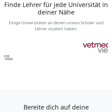
Schul- und Hochschulniveau. Außerdem unterstütze
Finde Lehrer für jede Universität in
ich gerne bei der Betreuung von B.Sc.- und M.Sc.-
deiner Nähe
Arbeiten.
Einige Universitäten an denen unsere Schüler und
Lehrer studiert haben:
Bereite dich auf deine
Prüfungen vor und hole dir