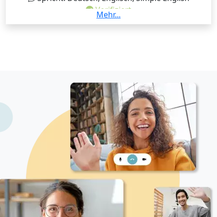
Verifiziert
Mehr...
Hallo und schön, dass du da bist :-)! Ich bin Tierärztin
und biete dir ganz individuelle Nachhilfe in Biologie
und verschiedenen veterinärmedizinischen Fächern
an. (Je nach veterinärmedizinischem Fach besprechen
wir vorab, wie ich dich am besten unterstützen kann).
Gemeinsam können wir an den Themen arbeiten, bei
denen du dir noch unsicher bist, sei es zur
Prüfungsvorbereitung, für besseres Verständnis
oder einfach, um in der Schule oder im Studium noch
sicherer zu werden. Dabei passe ich mich voll an dich
und deine Wünsche an. Wir können uns online
treffen, bei dir vor Ort oder ganz entspannt in einem
Café. Bei längeren Anfahrten würde ich einen kleinen
Unkostenbeitrag berechnen. Lass uns zusammen
deine Stärken fördern und die schwierigen Themen
in den Griff bekommen – damit du deine Ziele
erreichst und mit einem sicheren Gefühl