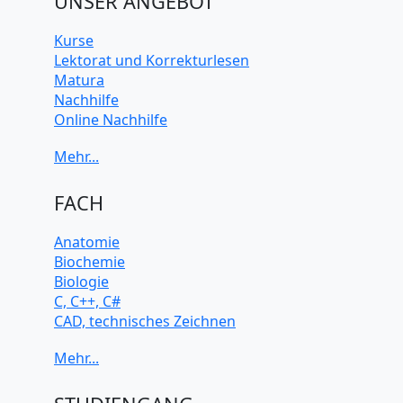
UNSER ANGEBOT
Kurse
Lektorat und Korrekturlesen
Matura
Nachhilfe
Online Nachhilfe
Universitätsvorbereitung
FACH
Anatomie
Biochemie
Biologie
C, C++, C#
CAD, technisches Zeichnen
Chemie
Computerarchitektur
Cybersicherheit
Elektrotechnik