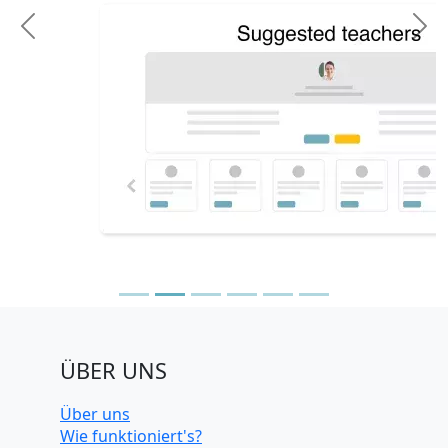
Previous
N
ÜBER UNS
Über uns
Wie funktioniert's?