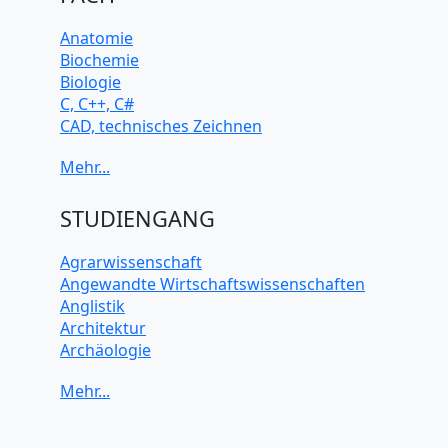
Anatomie
Biochemie
Biologie
C, C++, C#
CAD, technisches Zeichnen
Chemie
Computerarchitektur
Cybersicherheit
Elektrotechnik
STUDIENGANG
HTML, CSS
Java
Agrarwissenschaft
JavaScript
Angewandte Wirtschaftswissenschaften
Künstliche Intelligenz
Anglistik
Latein
Architektur
Makroökonomie
Archäologie
Mathematik
Betriebswirtschaft BWL
Mechanik
Biochemie Wissenschaften
Mikroökonomie
Biologie Wissenschaften
Mobile App Entwicklung
Biomedizinische Wissenschaften