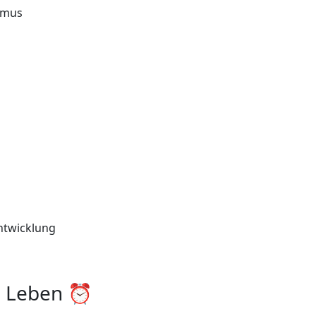
smus
ntwicklung
in Leben ⏰