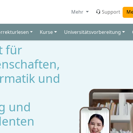
Mehr
Support
Me
orrekturlesen
Kurse
Universitätsvorbereitung
t für
nschaften,
ormatik und
g und
denten