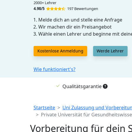
2000+ Lehrer
4.98/5
197 Bewertungen
Melde dich an und stelle eine Anfrage
Wir machen dir ein Preisangebot
Wähle einen Lehrer und beginne mit dein
Kostenlose Anmeldung
Werde Lehrer
Wie funktioniert's?
Qualitätsgarantie
Breadcrumb
Startseite
Uni Zulassung und Vorbereitu
Private Universität für Gesundheitswiss
Vorbereitung für dein