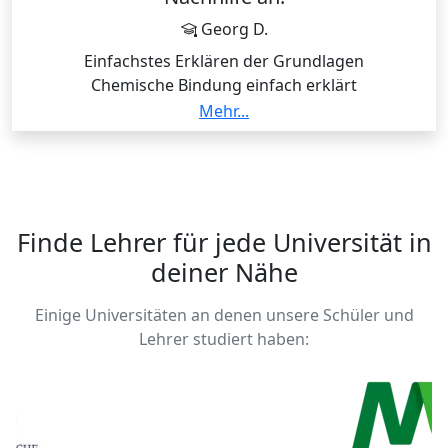
Georg D.
Einfachstes Erklären der Grundlagen
Chemische Bindung einfach erklärt
Orbitale für Anfänger und Fortgeschrittene; alles
Mehr...
rund um "Quantensprünge"
pH - Berechnungen
Stöchiometrie und Gasgleichungen;
Verbrennungsgleichungen
Erstellen von Redox-Gleichungen
Finde Lehrer für jede Universität in
Organische Chemie und Nomenklatur
deiner Nähe
Chemische Komplexe, Übergangsmetalle
Stereochemie und Isomere (Chiralität,
Einige Universitäten an denen unsere Schüler und
Enantiomerie...)
Lehrer studiert haben:
Thermodynamik und Kinetik; chemische Energien
Biochemie
Theoretische Chemie und quantenchemische
Molekülsimulationen für Fortgeschrittene